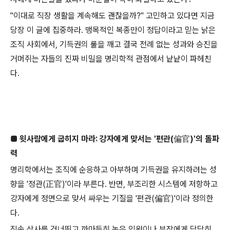
"이대로 직장 생활을 계속해도 괜찮을까?" 고민하고 있다면 지금
당장 이 글에 집중하라. 맹목적인 복종만이 정답이라고 믿는 낡은
조직 사회에서, 기득권의 룰을 깨고 결국 전례 없는 성과와 승진을
거머쥐는 자들의 진짜 비밀을 명리학적 관점에서 낱낱이 파헤친
다.
■ 윗사람에게 굽히지 마라: 강자에게 맞서는 '편관(偏官)'의 돌파
력
명리학에서는 조직에 순응하고 아부하며 기득권을 유지하려는 성
향을 '정관(正官)'이라 부른다. 반면, 부조리한 시스템에 저항하고
강자에게 정면으로 맞서 싸우는 기질을 '편관(偏官)'이라 정의한
다.
직속 상사를 건너뛰고 까마득히 높은 임원이나 부장에게 당당히