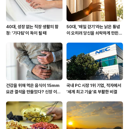
40대, 성장 없는 직장 생활의 함
50대, '매일 걷기'라는 낡은 통념
정: '기다림'이 독이 될 때
이 오히려 당신을 쇠락하게 만든
다: 당신의 아침 습관, 인생을 바꾸
는 첫 30분의 비밀
건강을 위해 먹은 음식이 15mm
국내 PC 시장 1위 기업, 적자에서
요관 결석을 만들었다? 신장 이상
'세계 최고 기술'로 부활한 비결
신호 3가지