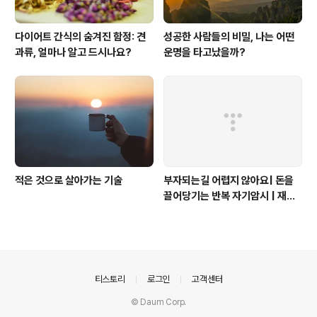
다이어트 간식의 숨겨진 함정: 견
성공한 사람들의 비밀, 나는 어떤
과류, 얼마나 알고 드시나요?
운명을 타고났을까?
적은 것으로 살아가는 기술
부자되는길 어렵지 않아요| 돈을
끌어당기는 반복 자기암시 | 재물
주파수 | 돈이되는 명상
의안내
티스토리
로그인
고객센터
© Daum Corp.