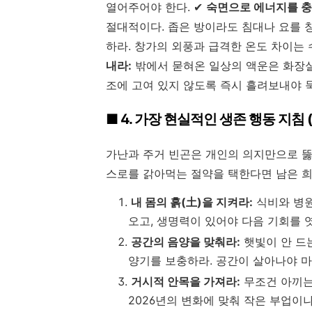
열어주어야 한다. ✔
숙면으로 에너지를 충
절대적이다. 좁은 방이라도 침대나 요를 
하라. 창가의 외풍과 급격한 온도 차이는
내라:
밖에서 묻혀온 일상의 액운은 화장실
조에 고여 있지 않도록 즉시 흘려보내야 
■ 4. 가장 현실적인 생존 행동 지침 
가난과 주거 빈곤은 개인의 의지만으로 뚫
스로를 갉아먹는 절약을 택한다면 남은 
내 몸의 흙(土)을 지켜라:
식비와 병원
오고, 생명력이 있어야 다음 기회를 엿
공간의 음양을 맞춰라:
햇빛이 안 드
양기를 보충하라. 공간이 살아나야 마
거시적 안목을 가져라:
무조건 아끼는
2026년의 변화에 맞춰 작은 부업이