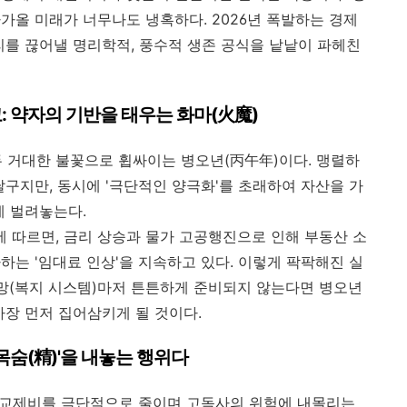
가올 미래가 너무나도 냉혹하다. 2026년 폭발하는 경제
리를 끊어낼 명리학적, 풍수적 생존 공식을 낱낱이 파헤친
경고: 약자의 기반을 태우는 화마(火魔)
두 거대한 불꽃으로 휩싸이는 병오년(丙午年)이다. 맹렬하
달구지만, 동시에 '극단적인 양극화'를 초래하여 자산을 가
게 벌려놓는다.
에 따르면, 금리 상승과 물가 고공행진으로 인해 부동산 소
하는 '임대료 인상'을 지속하고 있다. 이렇게 팍팍해진 실
전망(복지 시스템)마저 튼튼하게 준비되지 않는다면 병오년
가장 먼저 집어삼키게 될 것이다.
'목숨(精)'을 내놓는 행위다
, 교제비를 극단적으로 줄이며 고독사의 위험에 내몰리는