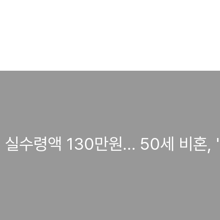
실수령액 130만원… 50세 비혼, 