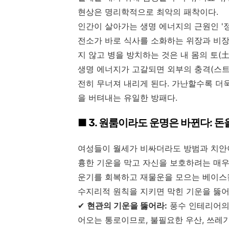
현상은 명리학적으로 최악의 패착이다.
인간이 살아가는 생명 에너지의 근원인 '정(
전소가 바로 식사를 소화하는 위장과 비장,
지 않고 병을 방치하는 것은 내 몸의 토(土
생명 에너지가 고갈되면 외부의 충격(스트
전히 무너져 내리게 된다. 가난할수록 더욱
을 버텨내는 유일한 방패다.
■ 3. 원룸이라도 운명은 바뀐다: 돈
여성들이 월세가 비싸더라도 방범과 치안이
흉한 기운을 막고 자신을 보호하려는 매우 
운기를 회복하고 재물운을 모으는 베이스캠
수지리적 원칙을 지키면 막힌 기운을 뚫어
✔
현관의 기운을 뚫어라:
풍수 인테리어의 
어오는 통로이므로, 불필요한 우산, 쓰레기