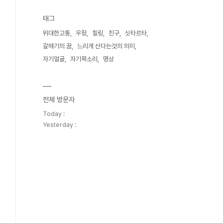
태그
위대한고통
우정
힐링
친구
싯타르타
갈매기의 꿈
느리게 산다는것의 의미
자기얼굴
자기목소리
명상
전체 방문자
Today :
Yesterday :