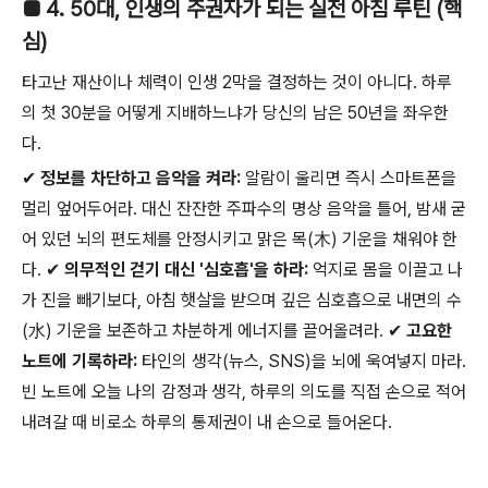
■ 4. 50대, 인생의 주권자가 되는 실전 아침 루틴 (핵
심)
타고난 재산이나 체력이 인생 2막을 결정하는 것이 아니다. 하루
의 첫 30분을 어떻게 지배하느냐가 당신의 남은 50년을 좌우한
다.
✔
정보를 차단하고 음악을 켜라:
알람이 울리면 즉시 스마트폰을
멀리 엎어두어라. 대신 잔잔한 주파수의 명상 음악을 틀어, 밤새 굳
어 있던 뇌의 편도체를 안정시키고 맑은 목(木) 기운을 채워야 한
다. ✔
의무적인 걷기 대신 '심호흡'을 하라:
억지로 몸을 이끌고 나
가 진을 빼기보다, 아침 햇살을 받으며 깊은 심호흡으로 내면의 수
(水) 기운을 보존하고 차분하게 에너지를 끌어올려라. ✔
고요한
노트에 기록하라:
타인의 생각(뉴스, SNS)을 뇌에 욱여넣지 마라.
빈 노트에 오늘 나의 감정과 생각, 하루의 의도를 직접 손으로 적어
내려갈 때 비로소 하루의 통제권이 내 손으로 들어온다.