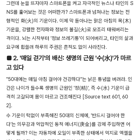
그런데 눈을 뜨자마자 스마트폰을 켜고 자극적인 뉴스나 타인의 S
NS를 훑어보는 것은 어떠한가? 스마트폰과 넘쳐나는 정보는 전
형적인 화(火)의 기운이다. 이제 막 돋아나는 맑은 아침의 목(木)
기운을, 강렬한 전자파와 정보의 불길(火)로 모조리 태워버리는
격이다. 뇌는 시작부터 '정보 쓰레기통'이 되어버리고, 타인의 삶과
요구에 휩쓸려 하루의 주권은 흔적도 없이 사라진다.
■ 2. '매일 걷기'의 배신: 생명의 근원 '수(水)'가 마르
고 있다
"50대에는 매일 아침 걸어야 건강하다"는 낡은 통념을 버려라. 인
간은 나이가 들수록 생명의 근원인 '정(精)', 즉 수(水) 기운이 급
격히 고갈되며 몸이 마르고 건조해진다 [Source text 601, 60
2].
수 기운이 턱없이 부족해진 50대의 신체에, '반드시 걸어야 한
다'는 의무감과 억압적인 동적 에너지(庚金)를 강제 주입하면 어
떻게 될까? 이는 자동차에 오일이 부족한 상태에서 억지로 엑셀을