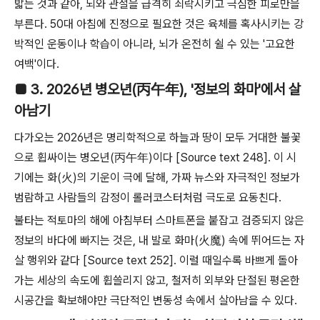
밟는 것과 같아, 뇌와 관절을 급격히 쇠락시키고 극심한 피로만을
부른다. 50대 아침에 진정으로 필요한 것은 육체를 혹사시키는 강
박적인 운동이나 학습이 아니라, 뇌가 온전히 쉴 수 있는 '고요한
여백'이다.
■ 3. 2026년 병오년(丙午年), '정보의 화마'에서 살
아남기
다가오는 2026년은 명리학적으로 하늘과 땅이 모두 거대한 불꽃
으로 휩싸이는 병오년(丙午年)이다 [Source text 248]. 이 시
기에는 화(火)의 기운이 극에 달해, 가짜 뉴스와 자극적인 정보가
범람하고 사람들의 감정이 롤러코스터처럼 극도로 요동친다.
불타는 적토마의 해에 아침부터 스마트폰을 붙잡고 검증되지 않은
정보의 바다에 빠지는 것은, 내 발로 화마(火魔) 속에 뛰어드는 자
살 행위와 같다 [Source text 252]. 이럴 때일수록 바쁘게 돌아
가는 세상의 속도에 휩쓸리지 않고, 철저히 외부와 단절된 평온한
시공간을 확보해야만 극단적인 변동성 속에서 살아남을 수 있다.