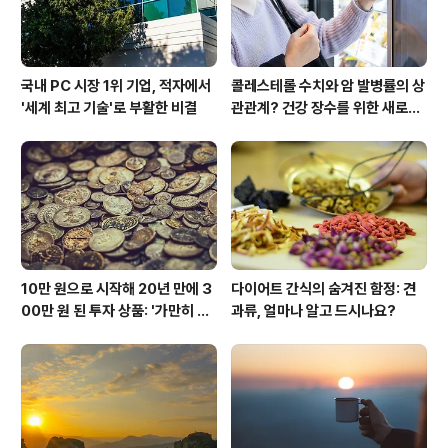
국내 PC 시장 1위 기업, 적자에서
콜레스테롤 수치와 암 발병률의 상
'세계 최고 기술'로 부활한 비결
관관계? 건강 장수를 위한 새로운
시각
10만 원으로 시작해 20년 만에 3
다이어트 간식의 숨겨진 함정: 견
00만 원 된 투자 상품: '가만히 두
과류, 얼마나 알고 드시나요?
기만 해도' 큰 수익을 노릴 수 있다