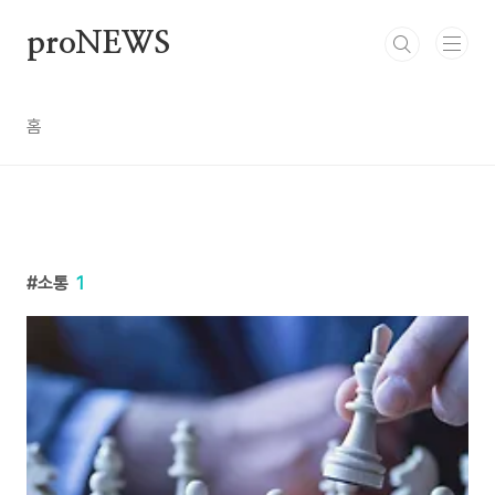
본문 바로가기
proNEWS
홈
소통
1